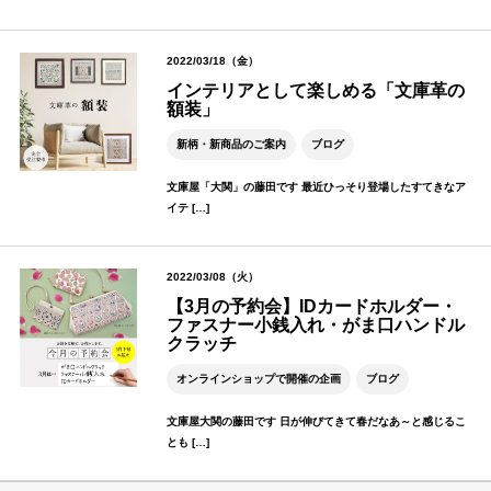
2022/03/18（金）
インテリアとして楽しめる「文庫革の
額装」
新柄・新商品のご案内
ブログ
文庫屋「大関」の藤田です 最近ひっそり登場したすてきなア
イテ […]
2022/03/08（火）
【3月の予約会】IDカードホルダー・
ファスナー小銭入れ・がま口ハンドル
クラッチ
オンラインショップで開催の企画
ブログ
文庫屋大関の藤田です 日が伸びてきて春だなあ～と感じるこ
とも […]