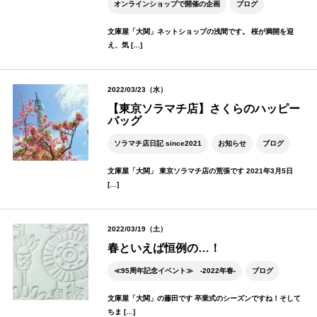
オンラインショップで開催の企画
ブログ
文庫屋「大関」ネットショップの浅間です。 桜が満開を迎
え、気 […]
2022/03/23（水）
【東京ソラマチ店】さくらのハッピー
バッグ
ソラマチ店日記 since2021
お知らせ
ブログ
文庫屋「大関」 東京ソラマチ店の荒張です 2021年3月5日
[…]
2022/03/19（土）
春といえば恒例の…！
≪95周年記念イベント≫ -2022年春-
ブログ
文庫屋「大関」の藤田です 卒業式のシーズンですね！そして
ちま […]