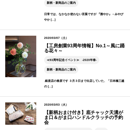
新柄・新商品のご案内
日常では、なかなか使わない言葉ですが 『雅やか』－みやび
やか […]
2020/03/07（土）
【工房創業93周年情報】No.1～風に踊
る花々～
≪93周年記念イベント≫ -2020年春-
新柄・新商品のご案内
.銀座店の春原です ３月３日まで出店していた、「日本橋三越
の […]
2020/03/03（火）
【新柄おまけ付き】底チャック天溝が
ま口＆がま口ハンドルクラッチの予約
会