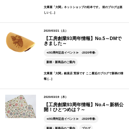
文庫屋「大関」ネットショップの松本です。 前のブログは楽
しい […]
2020/03/21（土）
【工房創業93周年情報】No.5～DMで
きました～
≪93周年記念イベント≫ -2020年春-
新柄・新商品のご案内
文庫屋「大関」銀座店 荒張です ここ最近のブログで新柄の情
報 […]
2020/03/19（木）
【工房創業93周年情報】No.4～新柄公
開！ひとつめは？～
≪93周年記念イベント≫ -2020年春-
新柄・新商品のご案内
ブログ