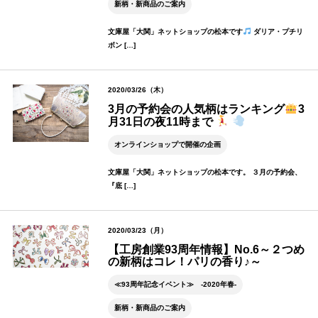
新柄・新商品のご案内
文庫屋「大関」ネットショップの松本です
ダリア・プチリ
ボン […]
2020/03/26（木）
3月の予約会の人気柄はランキング
3
月31日の夜11時まで
オンラインショップで開催の企画
文庫屋「大関」ネットショップの松本です。 ３月の予約会、
『底 […]
2020/03/23（月）
【工房創業93周年情報】No.6～２つめ
の新柄はコレ！パリの香り♪～
≪93周年記念イベント≫ -2020年春-
新柄・新商品のご案内