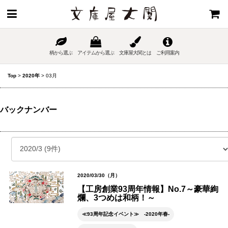
柄から選ぶ
アイテムから選ぶ
文庫屋大関とは
ご利用案内
Top
>
2020年
>
03月
バックナンバー
2020/03/30（月）
【工房創業93周年情報】No.7～豪華絢
爛、3つめは和柄！～
≪93周年記念イベント≫ -2020年春-