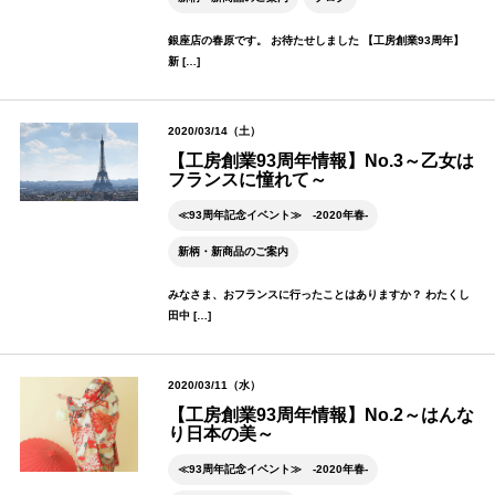
銀座店の春原です。 お待たせしました 【工房創業93周年】
新 […]
2020/03/14（土）
【工房創業93周年情報】No.3～乙女は
フランスに憧れて～
≪93周年記念イベント≫ -2020年春-
新柄・新商品のご案内
みなさま、おフランスに行ったことはありますか？ わたくし
田中 […]
2020/03/11（水）
【工房創業93周年情報】No.2～はんな
り日本の美～
≪93周年記念イベント≫ -2020年春-