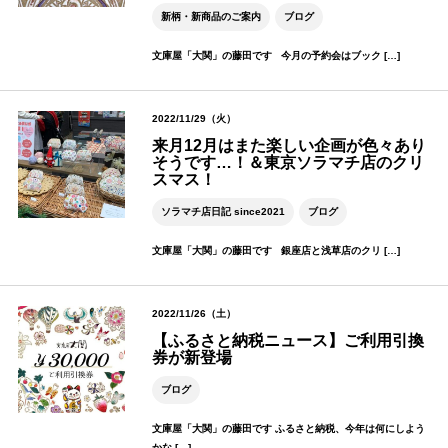
新柄・新商品のご案内
ブログ
文庫屋「大関」の藤田です 今月の予約会はブック […]
2022/11/29（火）
来月12月はまた楽しい企画が色々あり
そうです…！＆東京ソラマチ店のクリ
スマス！
ソラマチ店日記 since2021
ブログ
文庫屋「大関」の藤田です 銀座店と浅草店のクリ […]
2022/11/26（土）
【ふるさと納税ニュース】ご利用引換
券が新登場
ブログ
文庫屋「大関」の藤田です ふるさと納税、今年は何にしよう
かな […]