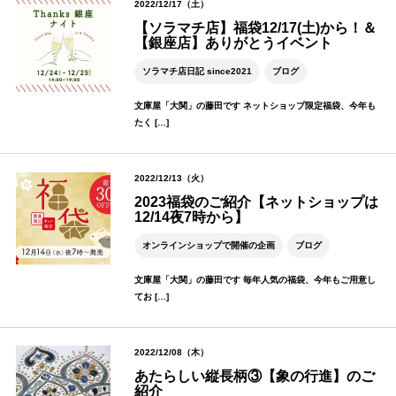
2022/12/17（土）
【ソラマチ店】福袋12/17(土)から！＆
【銀座店】ありがとうイベント
ソラマチ店日記 since2021
ブログ
文庫屋「大関」の藤田です ネットショップ限定福袋、今年も
たく […]
2022/12/13（火）
2023福袋のご紹介【ネットショップは
12/14夜7時から】
オンラインショップで開催の企画
ブログ
文庫屋「大関」の藤田です 毎年人気の福袋、今年もご用意し
てお […]
2022/12/08（木）
あたらしい縦長柄③【象の行進】のご
紹介