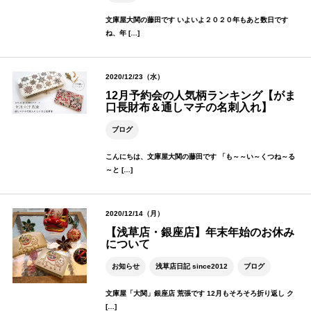
文庫屋大関の藤田です いよいよ２０２０年もあと数日です
ね、年 […]
2020/12/23（水）
12月予約会の人気柄ランキング【がま
口長財布＆通しマチの名刺入れ】
ブログ
こんにちは、文庫屋大関の藤田です 「も～～い～くつね～る
～と […]
2020/12/14（月）
【浅草店・銀座店】年末年始のお休み
について
お知らせ
浅草店日記 since2012
ブログ
文庫屋「大関」銀座店 荒張です 12月もそろそろ折り返し ク
[…]