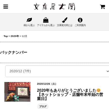
柄から選ぶ
アイテムから選ぶ
文庫屋大関とは
ご利用案内
Top
>
2020年
>
12月
バックナンバー
2020/12/26（土）
2020年もありがとうございました
【ネットショップ・店舗年末年始の営
業日】
ブログ