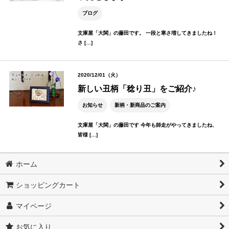
ブログ
文庫屋「大関」の藤田です。 一段と寒さ増してきましたね！
さ […]
2020/12/01（火）
新しい丑柄「稔り丑」をご紹介♪
お知らせ
新柄・新商品のご案内
文庫屋「大関」の藤田です 今年も師走がやってきましたね、
皆様 […]
ホーム
ショッピングカート
マイページ
お気に入り