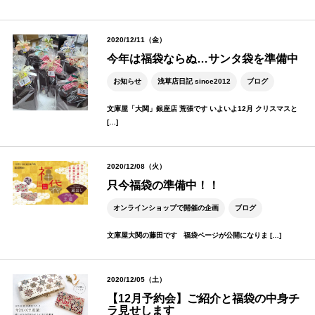
2020/12/11（金）
今年は福袋ならぬ…サンタ袋を準備中
お知らせ
浅草店日記 since2012
ブログ
文庫屋「大関」銀座店 荒張です いよいよ12月 クリスマスと
[…]
2020/12/08（火）
只今福袋の準備中！！
オンラインショップで開催の企画
ブログ
文庫屋大関の藤田です 福袋ページが公開になりま […]
2020/12/05（土）
【12月予約会】ご紹介と福袋の中身チ
ラ見せします