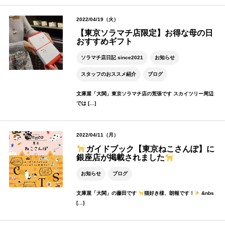
2022/04/19（火）
【東京ソラマチ店限定】お得な母の日
おすすめギフト
ソラマチ店日記 since2021
お知らせ
スタッフのおススメ紹介
ブログ
文庫屋「大関」東京ソラマチ店の荒張です スカイツリー周辺
では […]
2022/04/11（月）
ガイドブック【東京ねこさんぽ】に
銀座店が掲載されました
お知らせ
ブログ
文庫屋「大関」の藤田です
猫好き様、朗報です！
&nbs
[…]