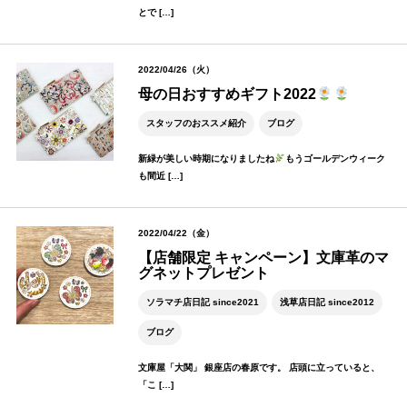
とで […]
2022/04/26（火）
母の日おすすめギフト2022
スタッフのおススメ紹介
ブログ
新緑が美しい時期になりましたね
もうゴールデンウィーク
も間近 […]
2022/04/22（金）
【店舗限定 キャンペーン】文庫革のマ
グネットプレゼント
ソラマチ店日記 since2021
浅草店日記 since2012
ブログ
文庫屋「大関」 銀座店の春原です。 店頭に立っていると、
「こ […]