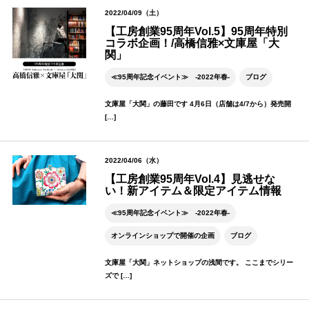
2022/04/09（土）
【工房創業95周年Vol.5】95周年特別
コラボ企画！/高橋信雅×文庫屋「大
関」
≪95周年記念イベント≫ -2022年春-
ブログ
文庫屋「大関」の藤田です 4月6日（店舗は4/7から）発売開
[…]
2022/04/06（水）
【工房創業95周年Vol.4】見逃せな
い！新アイテム＆限定アイテム情報
≪95周年記念イベント≫ -2022年春-
オンラインショップで開催の企画
ブログ
文庫屋「大関」ネットショップの浅間です。 ここまでシリー
ズで […]