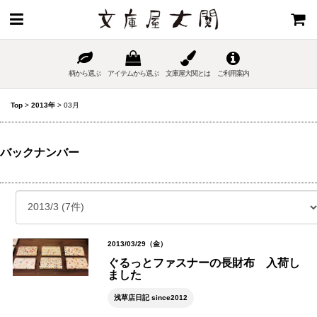
柄から選ぶ
アイテムから選ぶ
文庫屋大関とは
ご利用案内
Top
>
2013年
>
03月
バックナンバー
2013/03/29（金）
ぐるっとファスナーの長財布 入荷し
ました
浅草店日記 since2012