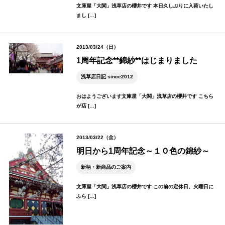
文庫屋「大関」浅草店の櫻井です 本日久しぶりに入荷いたし
まし […]
2013/03/24（日）
1周年記念**錦紗**はじまりました
浅草店日記 since2012
おはようございます文庫屋「大関」浅草店の櫻井です こちら
が店 […]
2013/03/22（金）
明日から1周年記念～１０色の錦紗～
新柄・新商品のご案内
文庫屋「大関」浅草店の櫻井です この前の定休日、火曜日に
ふら […]