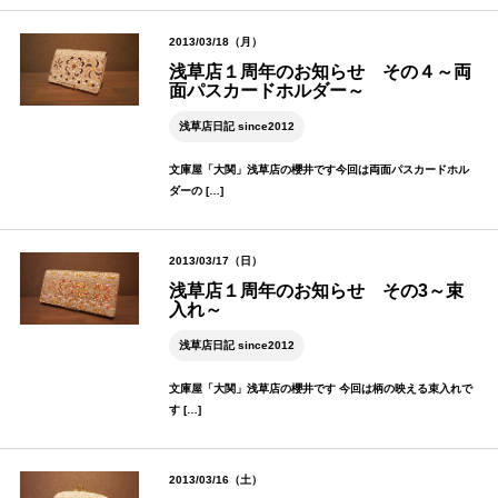
2013/03/18（月）
浅草店１周年のお知らせ その４～両
面パスカードホルダー～
浅草店日記 since2012
文庫屋「大関」浅草店の櫻井です今回は両面パスカードホル
ダーの […]
2013/03/17（日）
浅草店１周年のお知らせ その3～束
入れ～
浅草店日記 since2012
文庫屋「大関」浅草店の櫻井です 今回は柄の映える束入れで
す […]
2013/03/16（土）