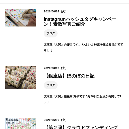
2020/06/16（火）
instagramハッシュタグキャンペー
ン！素敵写真ご紹介
ブログ
文庫屋「大関」の藤田です。 いよいよ30度を超える日がでて
き […]
2020/06/13（土）
【銀座店】ほのぼの日記
ブログ
文庫屋「大関」銀座店 荒張です 5月26日にお店が再開して2
[…]
2020/06/09（火）
【第２弾】クラウドファンディング