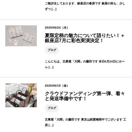
ご無沙汰しております、銀座店の春原です 銀座の街も、少し
ずつ […]
2020/06/24（水）
夏限定柄の魅力について語りたい！＋
銀座店7月に彩色実演決定！
ブログ
こんにちは、文庫屋「大関」の藤田です 本日6月24日にホー
ム […]
2020/06/19（金）
クラウドファンディング第一弾、着々
と発送準備中です！
ブログ
文庫屋「大関」の藤田です 東京は絶賛梅雨中でございます 工
房 […]