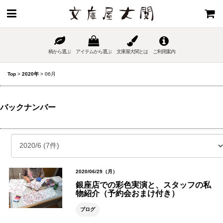
柄から選ぶ
アイテムから選ぶ
文庫屋大関とは
ご利用案内
Top
>
2020年
>
06月
バックナンバー
2020/06/29（月）
銀座店での彩色実演と、スタッフの私
物紹介（予約会おまけ付き）
ブログ