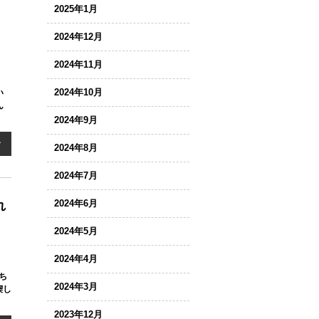
2025年1月
2024年12月
2024年11月
2024年10月
い
ん
2024年9月
む
2024年8月
2024年7月
2024年6月
れ
2024年5月
2024年4月
ち
2024年3月
喫し
2023年12月