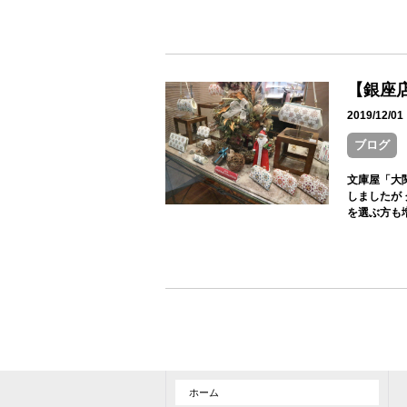
【銀座店
2019/12/
ブログ
文庫屋「大
しましたが
を選ぶ方も増
ホーム