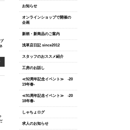
お知らせ
オンラインショップで開催の
企画
新柄・新商品のご案内
プ
浅草店日記 since2012
ネ
スタッフのおススメ紹介
む
工房のお話し
≪92周年記念イベント≫ -20
19年春-
≪91周年記念イベント≫ -20
18年春-
しゃちょログ
っ
だ
求人のお知らせ