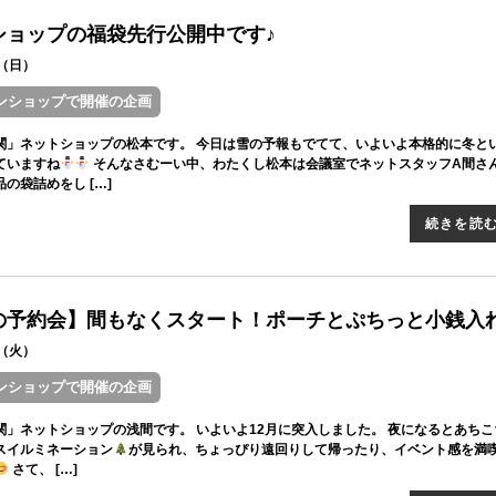
ショップの福袋先行公開中です♪
08（日）
ンショップで開催の企画
関」ネットショップの松本です。 今日は雪の予報もでてて、いよいよ本格的に冬と
ていますね
そんなさむーい中、わたくし松本は会議室でネットスタッフA間さ
の袋詰めをし […]
続きを読
の予約会】間もなくスタート！ポーチとぷちっと小銭入
03（火）
ンショップで開催の企画
関」ネットショップの浅間です。 いよいよ12月に突入しました。 夜になるとあちこ
スイルミネーション
が見られ、ちょっぴり遠回りして帰ったり、イベント感を満
さて、 […]