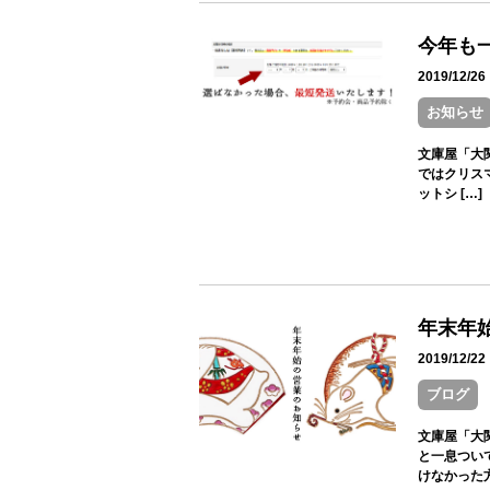
今年も
2019/12/
お知らせ
文庫屋「大
ではクリス
ットシ […]
年末年
2019/12/
ブログ
文庫屋「大
と一息つい
けなかった方