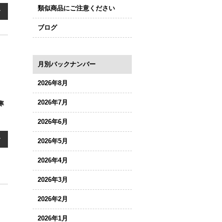
類似商品にご注意ください
む
ブログ
月別バックナンバー
2026年8月
2026年7月
寒
。
2026年6月
む
2026年5月
2026年4月
2026年3月
2026年2月
2026年1月