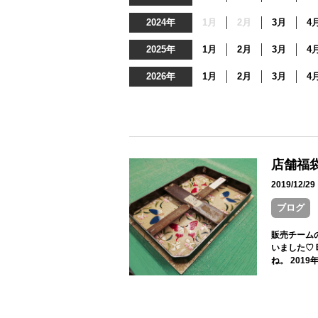
2024年
1月
2月
3月
4
2025年
1月
2月
3月
4
2026年
1月
2月
3月
4
店舗福袋
2019/12/
ブログ
販売チーム
いました♡
ね。 2019