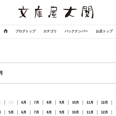
ブログトップ
カテゴリ
バックナンバー
お店トップ
月
月
5月
6月
7月
8月
9月
10月
11月
12月
月
5月
6月
7月
8月
9月
10月
11月
12月