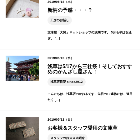
2019/05/18（土）
新柄の予感・・・？
工房のお話し
文庫屋「大関」ネットショップの浅間です。 5月も半ばを過
ぎ、 […]
2019/05/15（水）
浅草は5/17から三社祭！そしておすす
めのかんざし屋さん！
浅草店日記 since2012
こんにちは、浅草店のかおるです。先日の10連休には、連日
たく […]
2019/05/12（日）
お客様＆スタッフ愛用の文庫革
スタッフのおススメ紹介