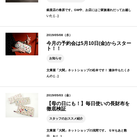
銀座店の春原です。GW中、お店にはご家族連れだってお越し
いた […]
2019/05/08（水）
今月の予約会は5月10日(金)からスター
ト！！
お知らせ
文庫屋「大関」ネットショップの松本です！ 連休中もたくさ
んの […]
2019/05/03（金）
【母の日にも！】毎日使いの長財布を
徹底検証
スタッフのおススメ紹介
文庫屋「大関」ネットショップの浅間です。 ＧＷもあと数
日。お […]