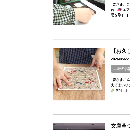
皆さま、こ
ね…
エア
憩を取 […]
【お久
2026/05/
工房のお
皆さまこん
えてまいり
&n […]
文庫革