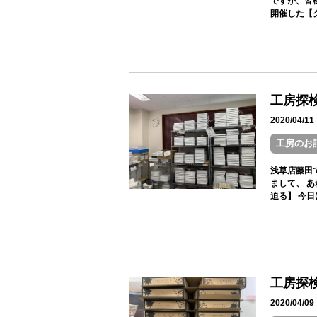
ですが、皆
開催した【ク
工房探
2020/04/
工房のお
浅草店藤田
まして、 
迫る】 今日は
工房探
2020/04/