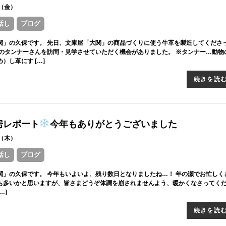
26（金）
話し
ブログ
関」の久保です。 先日、文庫屋「大関」の商品づくりに使う牛革を製造してくださ
路のタンナーさんを訪問・見学させていただく機会がありました。 ※タンナー…動物
）し革にす […]
続きを読
房レポート
今年もありがとうございました
26（木）
話し
ブログ
関」の久保です。 今年もいよいよ、残り数日となりましたね…！ 年の瀬でお忙しく
も多いかと思いますが、皆さまどうぞ体調を崩されませんよう、暖かくなさってく
…]
続きを読