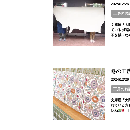
2025/12/
工房のお
文庫屋「大
ている 姫
革を鞣（なめ
冬の工
2024/12/
工房のお
文庫屋「大
れている方
いね
[