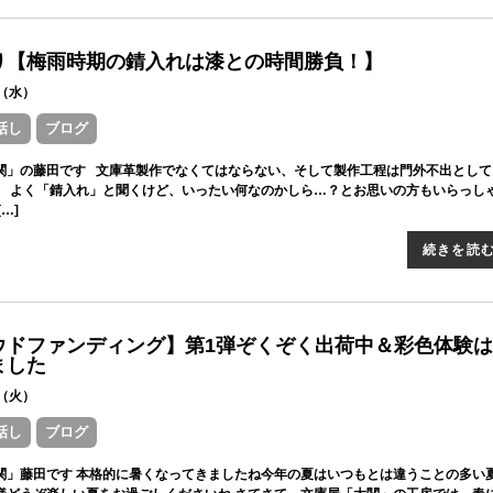
り【梅雨時期の錆入れは漆との時間勝負！】
29（水）
話し
ブログ
関」の藤田です 文庫革製作でなくてはならない、そして製作工程は門外不出として
」 よく「錆入れ」と聞くけど、いったい何なのかしら…？とお思いの方もいらっし
…]
続きを読
ウドファンディング】第1弾ぞくぞく出荷中＆彩色体験は
ました
11（火）
話し
ブログ
関」藤田です 本格的に暑くなってきましたね今年の夏はいつもとは違うことの多い