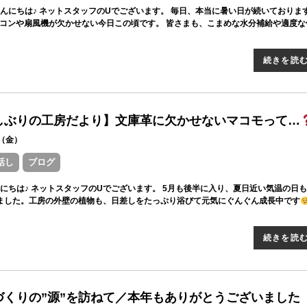
んにちは♪ ネットスタッフのUでございます。 毎日、本当に暑い日が続いておりま
コンや扇風機が欠かせない今日この頃です。 皆さまも、こまめな水分補給や適度な
続きを読
しぶりの工房だより】文庫革に欠かせないマコモって…
22（金）
話し
ブログ
にちは♪ ネットスタッフのUでございます。 5月も後半に入り、夏日近い気温の日
ました。工房の外壁の植物も、日差しをたっぷり浴びて元気にぐんぐん成長中です
続きを読
づくりの”源”を訪ねて／本年もありがとうございました