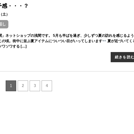
予感・・・？
18（土）
話し
関」ネットショップの浅間です。 5月も半ばを過ぎ、少しずつ夏の訪れを感じるよ
この頃。街中に並ぶ夏アイテムについつい目がいってしまいます
夏が近づいてく
ワソワする […]
続きを読
1
2
3
4