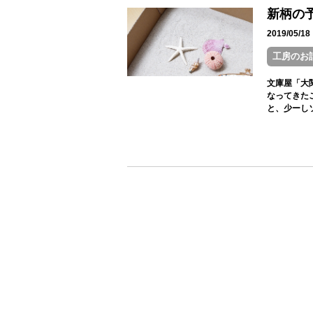
新柄の
2019/05/
工房のお
文庫屋「大
なってきた
と、少ーしソ