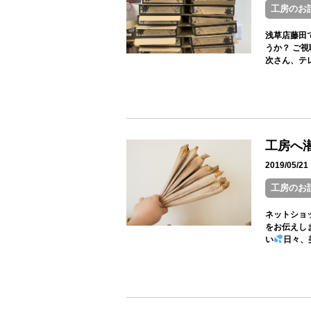
工房のお
浅草店藤田
うか？ ご
次さん、テレ
工房へ
2019/05/
工房のお
ネットショ
をお伝えし
い
日々、