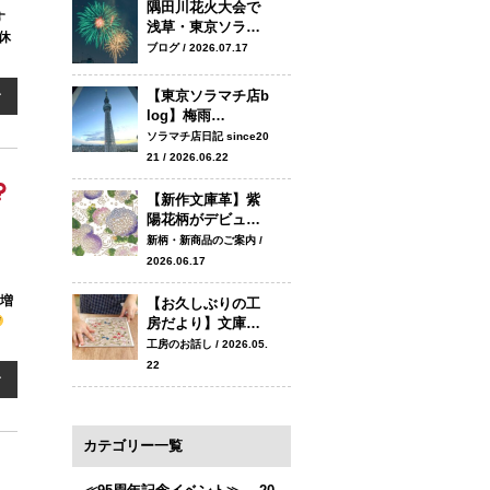
隅田川花火大会で
す
浅草・東京ソラ…
休
ブログ / 2026.07.17
【東京ソラマチ店b
む
log】梅雨…
ソラマチ店日記 since20
21 / 2026.06.22
【新作文庫革】紫
陽花柄がデビュ…
新柄・新商品のご案内 /
2026.06.17
も増
【お久しぶりの工
房だより】文庫…
工房のお話し / 2026.05.
22
む
カテゴリー一覧