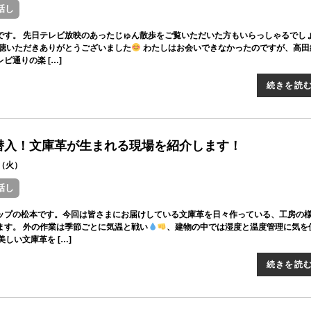
話し
です。 先日テレビ放映のあったじゅん散歩をご覧いただいた方もいらっしゃるでし
視聴いただきありがとうございました
わたしはお会いできなかったのですが、高田
ビ通りの楽 […]
続きを読
潜入！文庫革が生まれる現場を紹介します！
21（火）
話し
ップの松本です。今回は皆さまにお届けしている文庫革を日々作っている、工房の
ます。 外の作業は季節ごとに気温と戦い
、建物の中では湿度と温度管理に気を
美しい文庫革を […]
続きを読