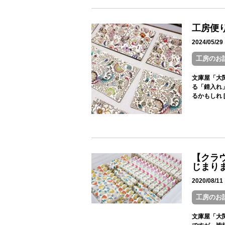
工房便
2024/05/
工房のお
文庫屋「大
る「錆入れ
るかもしれ [
【クラ
じまり
2020/08/
工房のお
文庫屋「大