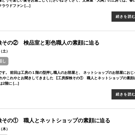
様どうぞ楽しい夏をお過ごしくださいね さてさて、文庫屋「大関」の工房では、春
ラウドファン […]
続きを読
検その② 検品室と彩色職人の素顔に迫る
11（土）
話し
です。 前回は工房の１階の型押し職人のお部屋と、 ネットショップのお部屋におじ
あれやこれやとお聞きしてきました 【工房探検その① 職人とネットショップの素顔
2階に […]
続きを読
検その① 職人とネットショップの素顔に迫る
09（木）