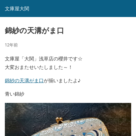
文庫屋大関
錦紗の天溝がま口
12年前
文庫屋「大関」浅草店の櫻井です☆
大変おまたせいたしました～！
錦紗の天溝がま口
が揃いましたよ♪
青い錦紗