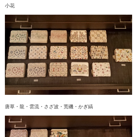
小花
唐草・龍・雲流・さざ波・荒磯・かぎ縞