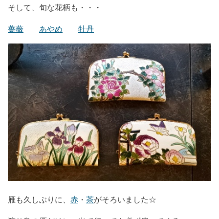
そして、旬な花柄も・・・
薔薇
あやめ
牡丹
雁も久しぶりに、
赤
・
茶
がそろいました☆