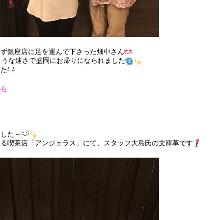
らず銀座店に足を運んで下さった畑中さん
ような速さで盛岡にお帰りになられました
した
から
ました～
する喫茶店「アンジェラス」にて、スタッフ大島氏の文庫革です