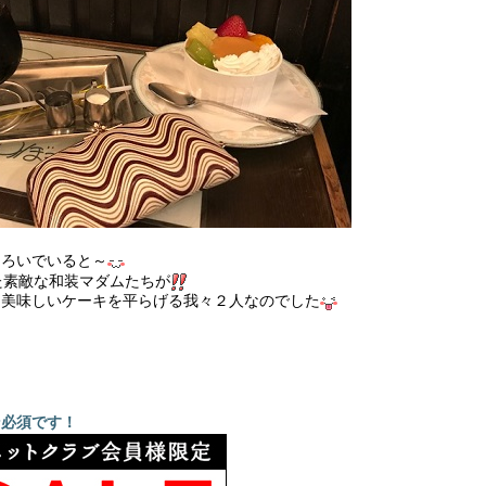
つろいでいると～
た素敵な和装マダムたちが
つ美味しいケーキを平らげる我々２人なのでした
ら
ン必須です！