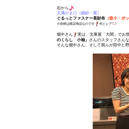
右から
天溝がま口（錦紗・紫）
ぐるっとファスナー長財布
（壺小・ポ
※壺柄は限定商品なのです
何とレア
畑中さん
実は、文庫屋「大関」でお
のくらし 小袖」
さんのスタッフさん
そんな畑中さん、そして我らが田中と