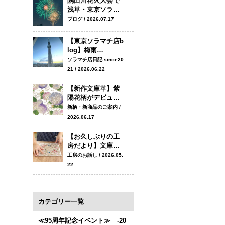
隅田川花火大会で
浅草・東京ソラ…
ブログ / 2026.07.17
【東京ソラマチ店b
log】梅雨…
ソラマチ店日記 since20
21 / 2026.06.22
【新作文庫革】紫
陽花柄がデビュ…
新柄・新商品のご案内 /
2026.06.17
【お久しぶりの工
房だより】文庫…
工房のお話し / 2026.05.
22
カテゴリー一覧
≪95周年記念イベント≫ -20