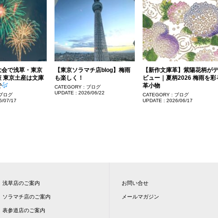
大会で浅草・東京
【東京ソラマチ店blog】梅雨
【新作文庫革】紫陽花柄が
 東京土産は文庫
も楽しく！
ビュー｜夏柄2026 梅雨を彩
で
革小物
CATEGORY :
ブログ
UPDATE :
2026/06/22
ブログ
CATEGORY :
ブログ
6/07/17
UPDATE :
2026/06/17
浅草店のご案内
お問い合せ
ソラマチ店のご案内
メールマガジン
表参道店のご案内