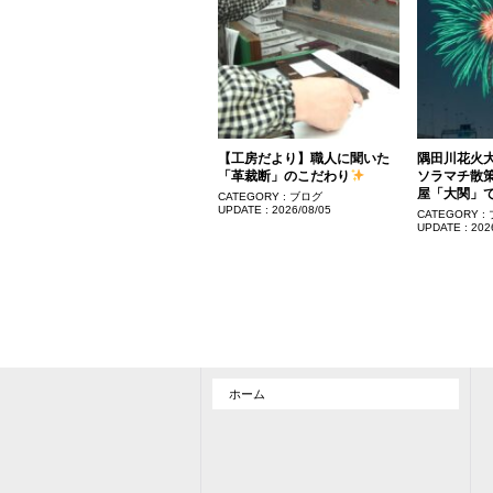
【工房だより】職人に聞いた
隅田川花火
「革裁断」のこだわり
ソラマチ散策
屋「大関」
CATEGORY :
ブログ
UPDATE :
2026/08/05
CATEGORY :
UPDATE :
202
ホーム