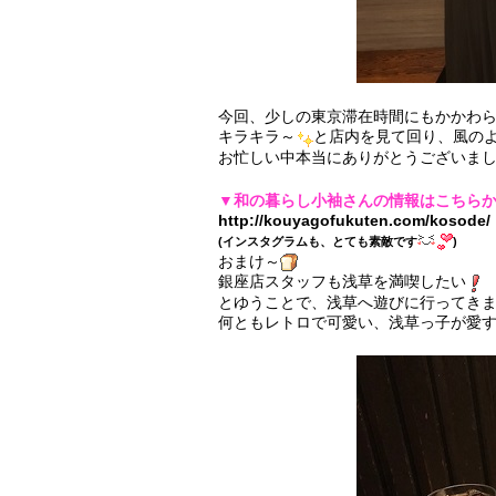
今回、少しの東京滞在時間にもかかわ
キラキラ～
と店内を見て回り、風の
お忙しい中本当にありがとうございま
▼和の暮らし小袖さんの情報はこちら
http://kouyagofukuten.com/kosode/
(インスタグラムも、とても素敵です
)
おまけ～
銀座店スタッフも浅草を満喫したい
とゆうことで、浅草へ遊びに行ってき
何ともレトロで可愛い、浅草っ子が愛