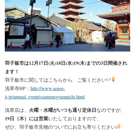
羽子板市は12月17日(火)18日(水)19(木)までの3日間催され
ます！
羽子板市に関してはこちらから、ご覧ください
浅草寺HP：
http://www.senso-
ji.jp/annual_event/osamenogoennichi.html
火曜・水曜がいつも通り定休日
浅草店は、
なのですが、
19日（木）には営業
いたしておりますので、
ぜひ、羽子板市見物のついでにお立ち寄りください