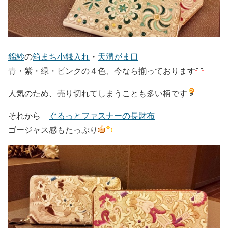
錦紗
の
箱まち小銭入れ
・
天溝がま口
青・紫・緑・ピンクの４色、今なら揃っております
人気のため、売り切れてしまうことも多い柄です
それから
ぐるっとファスナーの長財布
ゴージャス感もたっぷり