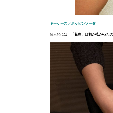
キーケース／ポッピンソーダ
個人的には、
「花鳥」
は
柄が広がった