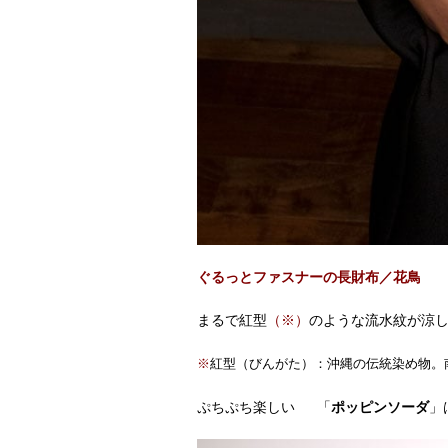
ぐるっとファスナーの長財布／花鳥
まるで紅型
（※）
のような流水紋が涼
※
紅型（びんがた）：沖縄の伝統染め物。
ぷちぷち楽しい
「
ポッピンソーダ
」