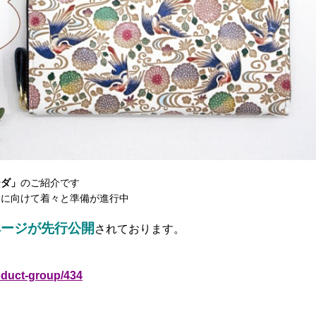
ーダ」
のご紹介です
売に向けて着々と準備が進行中
ページが先行公開
されております。
oduct-group/434