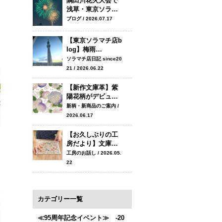
隅田川花火大会で
浅草・東京ソラ…
ブログ / 2026.07.17
【東京ソラマチ店b
log】梅雨…
ソラマチ店日記 since20
21 / 2026.06.22
【新作文庫革】紫
陽花柄がデビュ…
新柄・新商品のご案内 /
2026.06.17
【お久しぶりの工
房だより】文庫…
工房のお話し / 2026.05.
22
カテゴリー一覧
≪95周年記念イベント≫ -20