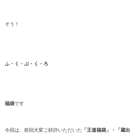
そう！
ふ
・
く
・
ぶ
・
く
・
ろ
福袋
です
「王道福袋」・「蔵出
今回は、前回大変ご好評いただいた