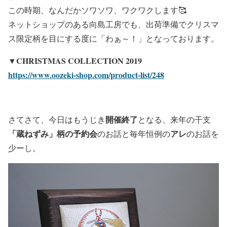
この時期、なんだかソワソワ、ワクワクします🥰
ネットショップのある向島工房でも、出荷準備でクリスマ
ス限定柄を目にする度に「わぁ～！」となっております。
▼CHRISTMAS COLLECTION 2019
https://www.oozeki-shop.com/product-list/248
開催終了
さてさて、今日はもうじき
となる、来年の干支
「蔵ねずみ」柄の予約会
アレ
のお話と毎年恒例の
のお話を
少ーし。