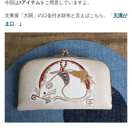
3アイテム
今回は
をご用意していますよ。
天溝が
文庫屋「大関」の口金付き財布と言えばこちら、「
ま口
↓
」