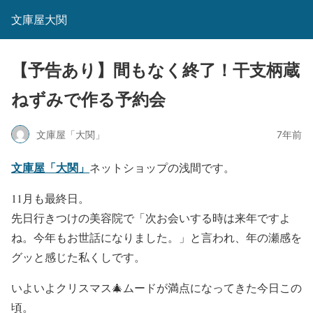
文庫屋大関
【予告あり】間もなく終了！干支柄蔵
ねずみで作る予約会
文庫屋「大関」
7年前
文庫屋「大関」
ネットショップの浅間です。
11月も最終日。
先日行きつけの美容院で「次お会いする時は来年ですよ
ね。今年もお世話になりました。」と言われ、年の瀬感を
グッと感じた私くしです。
いよいよ
ク
リ
ス
マ
ス🎄
ムード
が満点になってきた今日この
頃。