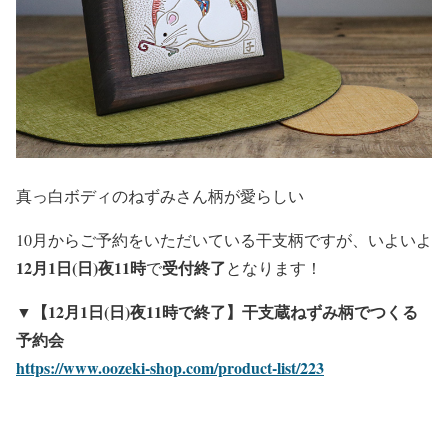
真っ白ボディのねずみさん柄が愛らしい
10月からご予約をいただいている干支柄ですが、いよいよ
12月1日(日)夜11時
受付終了
で
となります！
▼【12月1日(日)夜11時で終了】干支蔵ねずみ柄でつくる
予約会
https://www.oozeki-shop.com/product-list/223