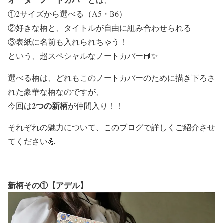
①2サイズから選べる（A5・B6）
②好きな柄と、タイトルが自由に組み合わせられる
③表紙に名前も入れられちゃう！
という、超スペシャルなノートカバー📕✨
選べる柄は、どれもこのノートカバーのために描き下ろさ
れた豪華な柄なのですが、
2つの新柄
今回は
が仲間入り！！
それぞれの魅力について、このブログで詳しくご紹介させ
てください💪
新柄その①
【アデル】