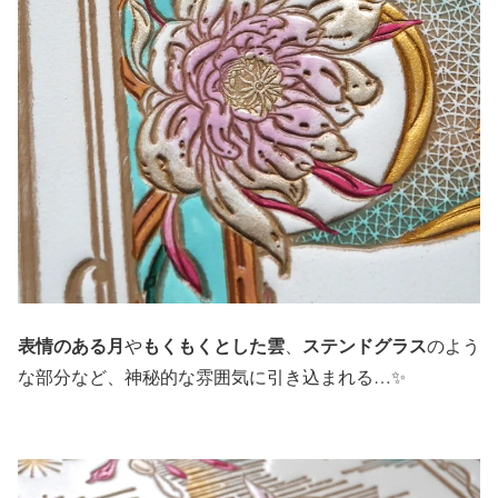
表情のある月
もくもくとした雲
ステンドグラス
や
、
のよう
な部分など、神秘的な雰囲気に引き込まれる…✨